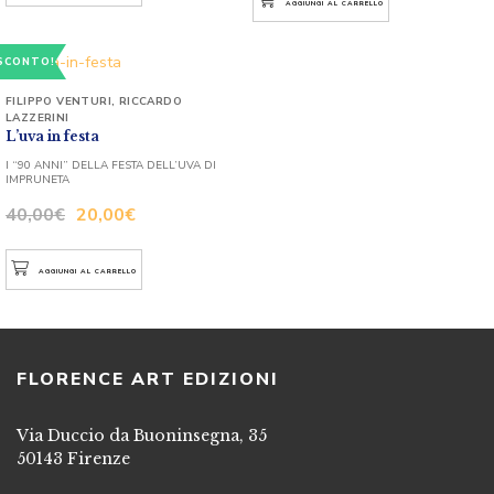
AGGIUNGI AL CARRELLO
SCONTO!
FILIPPO VENTURI
,
RICCARDO
LAZZERINI
L’uva in festa
I “90 ANNI” DELLA FESTA DELL’UVA DI
IMPRUNETA
40,00
€
20,00
€
AGGIUNGI AL CARRELLO
FLORENCE ART EDIZIONI
Via Duccio da Buoninsegna, 35
50143 Firenze