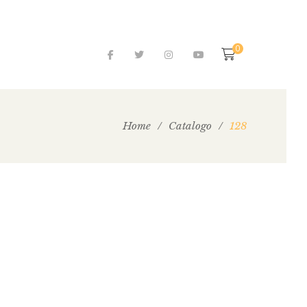
0
Home
/
Catalogo
/
128