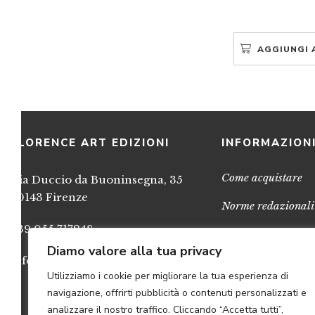
AGGIUNGI 
FLORENCE ART EDIZIONI
INFORMAZION
Come acquistare
Via Duccio da Buoninsegna, 35
50143 Firenze
Norme redazionali
+39 055 717248
Privacy
Diamo valore alla tua privacy
info@FlorenceArtEdizioni.com
Cookies
Utilizziamo i cookie per migliorare la tua esperienza di
Credits
navigazione, offrirti pubblicità o contenuti personalizzati e
analizzare il nostro traffico. Cliccando “Accetta tutti”,