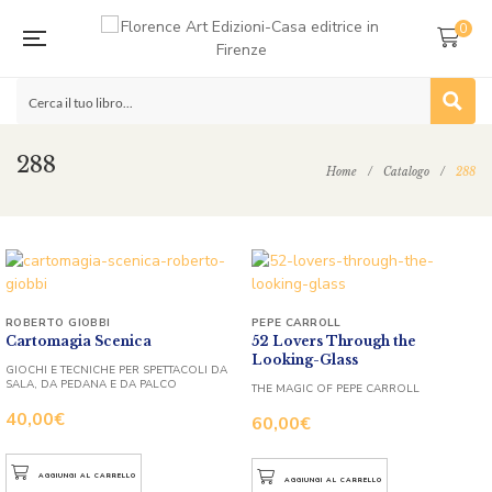
0
288
Home
/
Catalogo
/
288
ROBERTO GIOBBI
PEPE CARROLL
Cartomagia Scenica
52 Lovers Through the
Looking-Glass
GIOCHI E TECNICHE PER SPETTACOLI DA
SALA, DA PEDANA E DA PALCO
THE MAGIC OF PEPE CARROLL
40,00
€
60,00
€
AGGIUNGI AL CARRELLO
AGGIUNGI AL CARRELLO