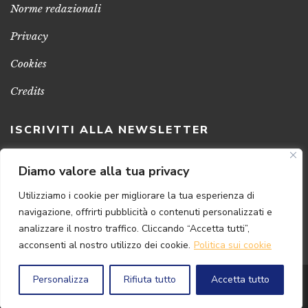
Norme redazionali
Privacy
Cookies
Credits
ISCRIVITI ALLA NEWSLETTER
Clicca sul pulsante per ricevere le nostre ultime novità,
Diamo valore alla tua privacy
notizie e promozioni
Utilizziamo i cookie per migliorare la tua esperienza di
navigazione, offrirti pubblicità o contenuti personalizzati e
ISCRIVITI ADESSO
analizzare il nostro traffico. Cliccando “Accetta tutti”,
acconsenti al nostro utilizzo dei cookie.
Politica sui cookie
Personalizza
Rifiuta tutto
Accetta tutto
© 2024 Florence
Art
Edizioni | P.IVA 04813630482
Powered by
{SP} Digital & Consulting