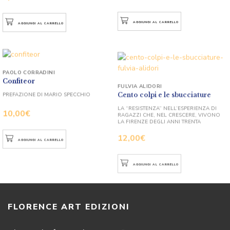
AGGIUNGI AL CARRELLO
AGGIUNGI AL CARRELLO
PAOLO CORRADINI
Confiteor
FULVIA ALIDORI
Cento colpi e le sbucciature
PREFAZIONE DI MARIO SPECCHIO
LA “RESISTENZA” NELL’ESPERIENZA DI
10,00
€
RAGAZZI CHE, NEL CRESCERE, VIVONO
LA FIRENZE DEGLI ANNI TRENTA
12,00
€
AGGIUNGI AL CARRELLO
AGGIUNGI AL CARRELLO
FLORENCE ART EDIZIONI