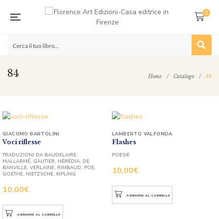
0
84
Home
/
Catalogo
/
84
GIACOMO BARTOLINI
LAMBERTO VALFONDA
Voci riflesse
Flashes
TRADUZIONI DA BAUDELAIRE,
POESIE
MALLARMÉ, GAUTIER, HÉRÉDIA, DE
BANVILLE, VERLAINE, RIMBAUD, POE,
10,00
€
GOETHE, NIETZSCHE, KIPLING
10,00
€
AGGIUNGI AL CARRELLO
AGGIUNGI AL CARRELLO