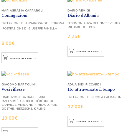
MARIAGRAZIA CARRAROLI
DARIO REMIGI
Coniugazioni
Diario d’Albania
PREFAZIONE DI ANNAROSA DEL CORONA
TESTIMONIANZA DELL’INTERVENTO
MILITARE DEL 1997
POSTFAZIONE DI GIUSEPPE PANELLA
7,75
€
8,00
€
AGGIUNGI AL CARRELLO
AGGIUNGI AL CARRELLO
GIACOMO BARTOLINI
ADUA BIDI PICCARDI
Voci riflesse
Ho attraversato il tempo
TRADUZIONI DA BAUDELAIRE,
PREFAZIONE DI NICOLA CALDARONE
MALLARMÉ, GAUTIER, HÉRÉDIA, DE
BANVILLE, VERLAINE, RIMBAUD, POE,
12,00
€
GOETHE, NIETZSCHE, KIPLING
10,00
€
AGGIUNGI AL CARRELLO