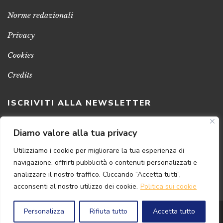
Norme redazionali
Privacy
Cookies
Credits
ISCRIVITI ALLA NEWSLETTER
Clicca sul pulsante per ricevere le nostre ultime novità,
Diamo valore alla tua privacy
notizie e promozioni
Utilizziamo i cookie per migliorare la tua esperienza di
navigazione, offrirti pubblicità o contenuti personalizzati e
ISCRIVITI ADESSO
analizzare il nostro traffico. Cliccando “Accetta tutti”,
acconsenti al nostro utilizzo dei cookie.
Politica sui cookie
Personalizza
Rifiuta tutto
Accetta tutto
© 2024 Florence
Art
Edizioni | P.IVA 04813630482
Powered by
{SP} Digital & Consulting