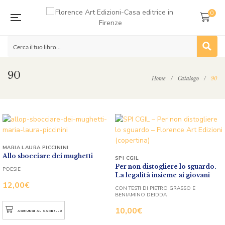
0
90
Home
/
Catalogo
/
90
MARIA LAURA PICCININI
Allo sbocciare dei mughetti
SPI CGIL
Per non distogliere lo sguardo.
POESIE
La legalità insieme ai giovani
12,00
€
CON TESTI DI PIETRO GRASSO E
BENIAMINO DEIDDA
10,00
€
AGGIUNGI AL CARRELLO