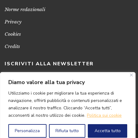
Norme redazionali
Privacy
Cookies
Credits
ISCRIVITI ALLA NEWSLETTER
Clicca sul pulsante per ricevere le nostre ultime novità,
Diamo valore alla tua privacy
notizie e promozioni
Utilizziamo i cookie per migliorare la tua esperienza di
navigazione, offrirti pubblicità o contenuti personalizzati e
ISCRIVITI ADESSO
analizzare il nostro traffico. Cliccando “Accetta tutti”,
acconsenti al nostro utilizzo dei cookie.
Politica sui cookie
Personalizza
Rifiuta tutto
Accetta tutto
© 2024 Florence
Art
Edizioni | P.IVA 04813630482
Powered by
{SP} Digital & Consulting