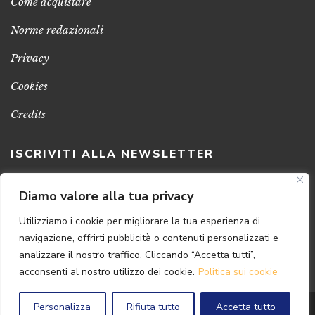
Come acquistare
Norme redazionali
Privacy
Cookies
Credits
ISCRIVITI ALLA NEWSLETTER
Clicca sul pulsante per ricevere le nostre ultime novità,
Diamo valore alla tua privacy
notizie e promozioni
Utilizziamo i cookie per migliorare la tua esperienza di
navigazione, offrirti pubblicità o contenuti personalizzati e
ISCRIVITI ADESSO
analizzare il nostro traffico. Cliccando “Accetta tutti”,
acconsenti al nostro utilizzo dei cookie.
Politica sui cookie
Personalizza
Rifiuta tutto
Accetta tutto
© 2024 Florence
Art
Edizioni | P.IVA 04813630482