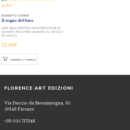
ROBERTO GIOBBI
Il sogno del baro
UNA SBALORDITIVA DIMOSTRAZIONE DI
QUANTO PUÒ FARE UN BARO AL TAVOLO
DA GIOCO
12,00
€
AGGIUNGI AL CARRELLO
FLORENCE ART EDIZIONI
Via Duccio da Buoninsegna, 35
50143 Firenze
+39 055 717248