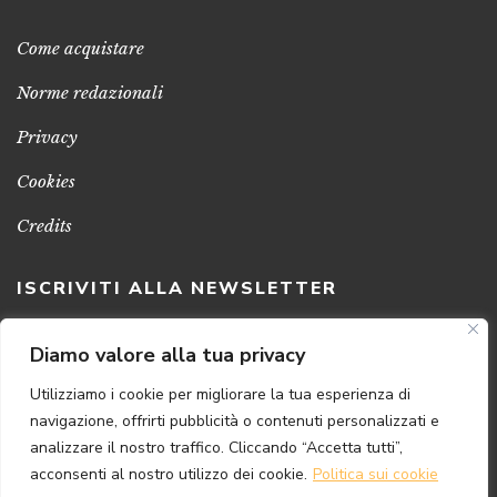
Come acquistare
Norme redazionali
Privacy
Cookies
Credits
ISCRIVITI ALLA NEWSLETTER
Clicca sul pulsante per ricevere le nostre ultime novità,
Diamo valore alla tua privacy
notizie e promozioni
Utilizziamo i cookie per migliorare la tua esperienza di
navigazione, offrirti pubblicità o contenuti personalizzati e
ISCRIVITI ADESSO
analizzare il nostro traffico. Cliccando “Accetta tutti”,
acconsenti al nostro utilizzo dei cookie.
Politica sui cookie