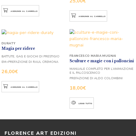
25,00
€
AGGIUNGI AL CARRELLO
AGGIUNGI AL CARRELLO
DURATY
Magia per ridere
FRANCESCO MARIA MUGNAI
BATTUTE, GAG E GIOCHI DI PRESTIGIO
Sculture e magie con i palloncini
EM>PREFAZIONE DI RAUL CREMONA
MANUALE COMPLETO PER L’ANIMAZIONE
26,00
€
E IL PALCOSCENICO
PREFAZIONE DI ALDO COLOMBINI
18,00
€
AGGIUNGI AL CARRELLO
LEGGI TUTTO
FLORENCE ART EDIZIONI