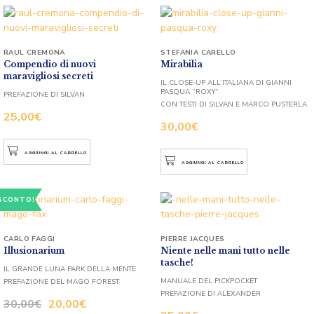
RAUL CREMONA
STEFANIA CARELLO
Compendio di nuovi
Mirabilia
maravigliosi secreti
IL CLOSE-UP ALL’ITALIANA DI GIANNI
PASQUA “ROXY”
PREFAZIONE DI SILVAN
CON TESTI DI SILVAN E MARCO PUSTERLA
25,00
€
30,00
€
AGGIUNGI AL CARRELLO
AGGIUNGI AL CARRELLO
SCONTO!
CARLO FAGGI
PIERRE JACQUES
Illusionarium
Niente nelle mani tutto nelle
tasche!
IL GRANDE LUNA PARK DELLA MENTE
MANUALE DEL PICKPOCKET
PREFAZIONE DEL MAGO FOREST
PREFAZIONE DI ALEXANDER
30,00
€
20,00
€