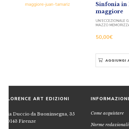
Sinfonia i
maggiore
UN’ECCEZIONALE GU
MAZZO MEMORIZZA
50,00
€
AGGIUNGI 
FLORENCE ART EDIZIONI
INFORMAZION
Come acquistare
Via Duccio da Buoninsegna, 35
50143 Firenze
Norme redazionali