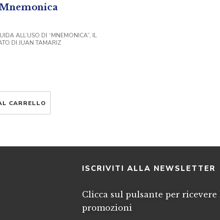
n Mnemonica
IDA ALL’USO DI “MNEMONICA”, IL
TO DI JUAN TAMARIZ
AL CARRELLO
I
ISCRIVITI ALLA NEWSLETTER
Clicca sul pulsante per ricevere 
promozioni