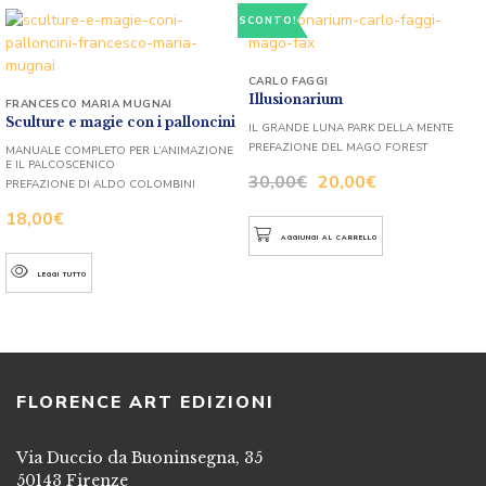
SCONTO!
CARLO FAGGI
Illusionarium
FRANCESCO MARIA MUGNAI
Sculture e magie con i palloncini
IL GRANDE LUNA PARK DELLA MENTE
PREFAZIONE DEL MAGO FOREST
MANUALE COMPLETO PER L’ANIMAZIONE
E IL PALCOSCENICO
30,00
€
20,00
€
PREFAZIONE DI ALDO COLOMBINI
18,00
€
AGGIUNGI AL CARRELLO
LEGGI TUTTO
FLORENCE ART EDIZIONI
Via Duccio da Buoninsegna, 35
50143 Firenze