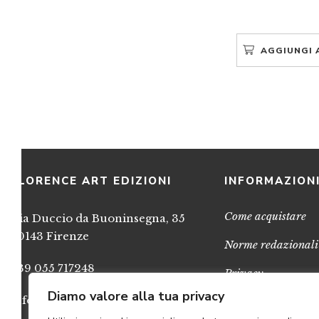
AGGIUNGI 
FLORENCE ART EDIZIONI
INFORMAZION
Come acquistare
Via Duccio da Buoninsegna, 35
50143 Firenze
Norme redazionali
+39 055 717248
Privacy
Diamo valore alla tua privacy
info@FlorenceArtEdizioni.com
Cookies