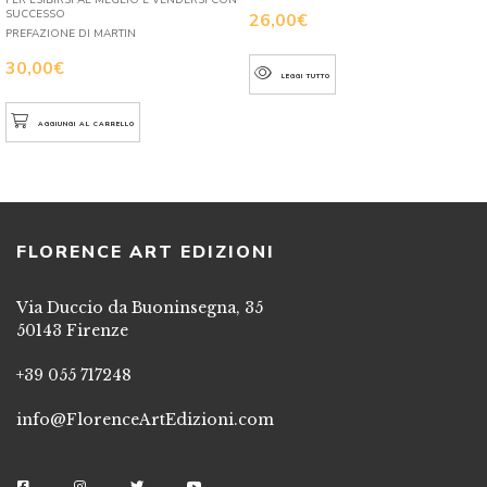
SUCCESSO
26,00
€
PREFAZIONE DI MARTIN
30,00
€
LEGGI TUTTO
AGGIUNGI AL CARRELLO
FLORENCE ART EDIZIONI
Via Duccio da Buoninsegna, 35
50143 Firenze
+39 055 717248
info@FlorenceArtEdizioni.com