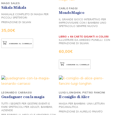
MAGO SALES
Sàkala Màkala
CARLO FAGGI
MondoMagico
MANUALE COMPLETO DI MAGIA PER
PICCOLI SPETTATORI
IL GRANDE GIOCO INTERATTIVO PER
PREFAZIONE DI SILVAN
IMPROVVISARE CON I BAMBINI UNO
SPETTACOLO SEMPRE NUOVO
35,00
€
LIBRO + 64 CARTE GIGANTI A COLORI
ILLUSTRATE DA AMEDEO PUNELLI. CON
PREFAZIONE DI SILVAN.
AGGIUNGI AL CARRELLO
60,00
€
AGGIUNGI AL CARRELLO
LEONARDO CARRASSI
LUIGI LONGHIN
,
PIETRO FANCINI
Guadagnare con la magia
Il coniglio di Alice
TUTTI I SEGRETI PER GESTIRE EVENTI E
MAGIA PER BAMBINI: UNA LETTURA
FARE SPETTACOLI PER ADULTI, BAMBINI,
PSICANALITICA
AZIENDE
PREFAZIONE DI AURELIO PAVIATO
PER ESIBIRSI AL MEGLIO E VENDERSI CON