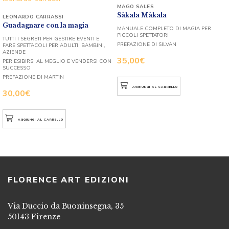
MAGO SALES
Sàkala Màkala
LEONARDO CARRASSI
Guadagnare con la magia
MANUALE COMPLETO DI MAGIA PER
PICCOLI SPETTATORI
TUTTI I SEGRETI PER GESTIRE EVENTI E
PREFAZIONE DI SILVAN
FARE SPETTACOLI PER ADULTI, BAMBINI,
AZIENDE
35,00
€
PER ESIBIRSI AL MEGLIO E VENDERSI CON
SUCCESSO
PREFAZIONE DI MARTIN
AGGIUNGI AL CARRELLO
30,00
€
AGGIUNGI AL CARRELLO
FLORENCE ART EDIZIONI
Via Duccio da Buoninsegna, 35
50143 Firenze