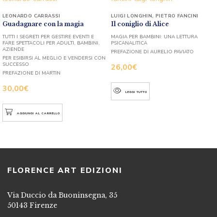
LEONARDO CARRASSI
LUIGI LONGHIN
,
PIETRO FANCINI
Guadagnare con la magia
Il coniglio di Alice
TUTTI I SEGRETI PER GESTIRE EVENTI E
MAGIA PER BAMBINI: UNA LETTURA
FARE SPETTACOLI PER ADULTI, BAMBINI,
PSICANALITICA
AZIENDE
PREFAZIONE DI AURELIO PAVIATO
PER ESIBIRSI AL MEGLIO E VENDERSI CON
SUCCESSO
26,00
€
PREFAZIONE DI MARTIN
30,00
€
LEGGI TUTTO
AGGIUNGI AL CARRELLO
FLORENCE ART EDIZIONI
Via Duccio da Buoninsegna, 35
50143 Firenze