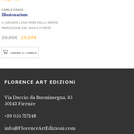
CARLO FAGGI
Illusionarium
IL GRANDE LUNA PARK DELLA MENTE
PREFAZIONE DEL MAGO FOREST
30,00
€
20,00
€
AGGIUNGI AL CARRELLO
FLORENCE ART EDIZIONI
Via Duccio da Buoninsegna, 35
50143 Firenze
+39 055 717248
info@FlorenceArtEdizioni.com