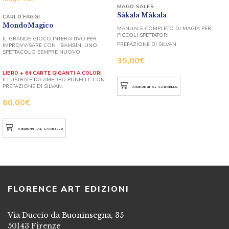
MAGO SALES
Sàkala Màkala
CARLO FAGGI
MondoMagico
MANUALE COMPLETO DI MAGIA PER
PICCOLI SPETTATORI
IL GRANDE GIOCO INTERATTIVO PER
PREFAZIONE DI SILVAN
IMPROVVISARE CON I BAMBINI UNO
SPETTACOLO SEMPRE NUOVO
35,00
€
LIBRO + 64 CARTE GIGANTI A COLORI
ILLUSTRATE DA AMEDEO PUNELLI. CON
PREFAZIONE DI SILVAN.
AGGIUNGI AL CARRELLO
60,00
€
AGGIUNGI AL CARRELLO
FLORENCE ART EDIZIONI
Via Duccio da Buoninsegna, 35
50143 Firenze