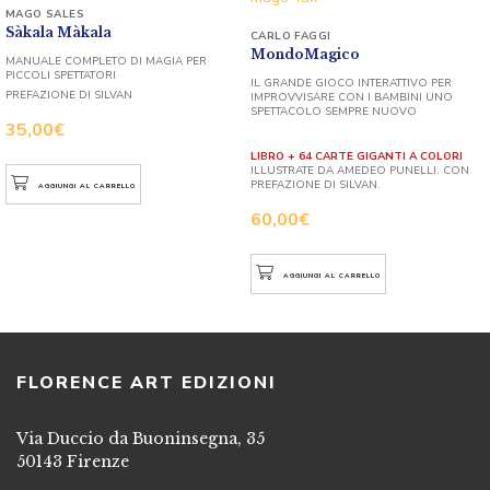
MAGO SALES
Sàkala Màkala
CARLO FAGGI
MondoMagico
MANUALE COMPLETO DI MAGIA PER
PICCOLI SPETTATORI
IL GRANDE GIOCO INTERATTIVO PER
PREFAZIONE DI SILVAN
IMPROVVISARE CON I BAMBINI UNO
SPETTACOLO SEMPRE NUOVO
35,00
€
LIBRO + 64 CARTE GIGANTI A COLORI
ILLUSTRATE DA AMEDEO PUNELLI. CON
PREFAZIONE DI SILVAN.
AGGIUNGI AL CARRELLO
60,00
€
AGGIUNGI AL CARRELLO
FLORENCE ART EDIZIONI
Via Duccio da Buoninsegna, 35
50143 Firenze