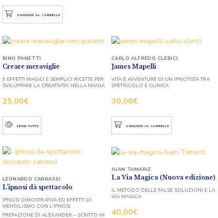
AGGIUNGI AL CARRELLO
RINO PANETTI
CARLO ALFREDO CLERICI
Creare meraviglie
James Mapelli
9 EFFETTI MAGICI E SEMPLICI RICETTE PER
VITA E AVVENTURE DI UN IPNOTISTA TRA
SVILUPPARE LA CREATIVITA’ NELLA MAGIA
SPETTACOLO E CLINICA
25,00
€
30,00
€
LEGGI TUTTO
AGGIUNGI AL CARRELLO
JUAN TAMARIZ
La Via Magica (Nuova edizione)
LEONARDO CARRASSI
L’ipnosi dà spettacolo
IL METODO DELLE FALSE SOLUZIONI E LA
VIA MAGICA
IPNOSI DIMOSTRATIVA ED EFFETTI DI
MENTALISMO CON L’IPNOSI
40,00
€
PREFAZIONE DI ALEXANDER – SCRITTO IN