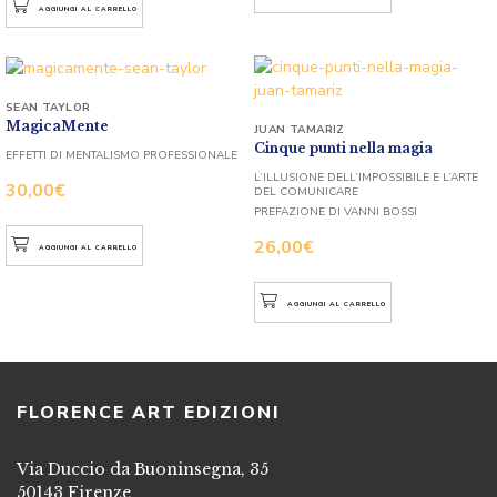
AGGIUNGI AL CARRELLO
SEAN TAYLOR
MagicaMente
JUAN TAMARIZ
Cinque punti nella magia
EFFETTI DI MENTALISMO PROFESSIONALE
L’ILLUSIONE DELL’IMPOSSIBILE E L’ARTE
30,00
€
DEL COMUNICARE
PREFAZIONE DI VANNI BOSSI
26,00
€
AGGIUNGI AL CARRELLO
AGGIUNGI AL CARRELLO
FLORENCE ART EDIZIONI
Via Duccio da Buoninsegna, 35
50143 Firenze