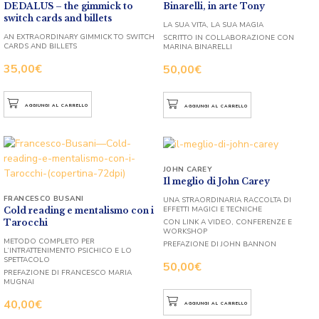
DEDALUS – the gimmick to
Binarelli, in arte Tony
switch cards and billets
LA SUA VITA, LA SUA MAGIA
AN EXTRAORDINARY GIMMICK TO SWITCH
SCRITTO IN COLLABORAZIONE CON
CARDS AND BILLETS
MARINA BINARELLI
35,00
€
50,00
€
AGGIUNGI AL CARRELLO
AGGIUNGI AL CARRELLO
JOHN CAREY
Il meglio di John Carey
FRANCESCO BUSANI
UNA STRAORDINARIA RACCOLTA DI
EFFETTI MAGICI E TECNICHE
Cold reading e mentalismo con i
Tarocchi
CON LINK A VIDEO, CONFERENZE E
WORKSHOP
METODO COMPLETO PER
PREFAZIONE DI JOHN BANNON
L’INTRATTENIMENTO PSICHICO E LO
SPETTACOLO
50,00
€
PREFAZIONE DI FRANCESCO MARIA
MUGNAI
40,00
€
AGGIUNGI AL CARRELLO