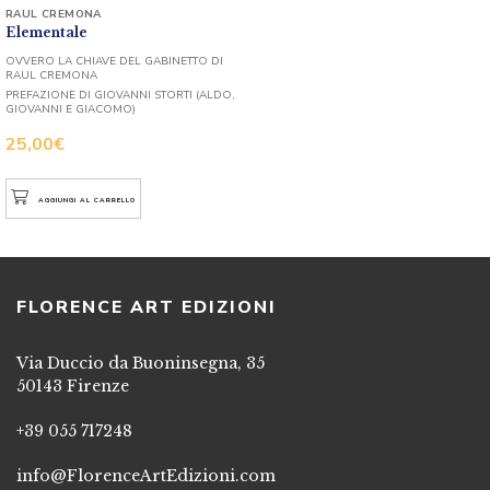
RAUL CREMONA
Elementale
OVVERO LA CHIAVE DEL GABINETTO DI
RAUL CREMONA
PREFAZIONE DI GIOVANNI STORTI (ALDO,
GIOVANNI E GIACOMO)
25,00
€
AGGIUNGI AL CARRELLO
FLORENCE ART EDIZIONI
Via Duccio da Buoninsegna, 35
50143 Firenze
+39 055 717248
info@FlorenceArtEdizioni.com