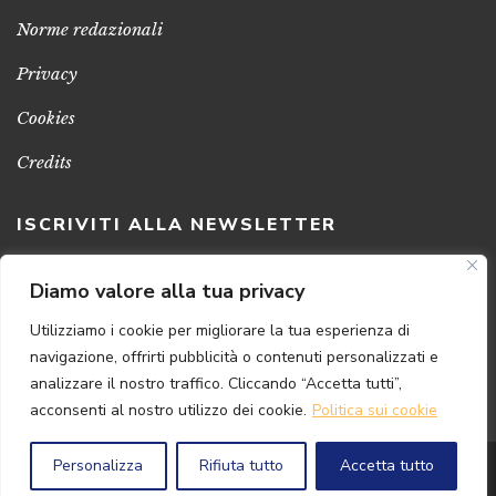
Norme redazionali
Privacy
Cookies
Credits
ISCRIVITI ALLA NEWSLETTER
Clicca sul pulsante per ricevere le nostre ultime novità,
Diamo valore alla tua privacy
notizie e promozioni
Utilizziamo i cookie per migliorare la tua esperienza di
navigazione, offrirti pubblicità o contenuti personalizzati e
ISCRIVITI ADESSO
analizzare il nostro traffico. Cliccando “Accetta tutti”,
acconsenti al nostro utilizzo dei cookie.
Politica sui cookie
Personalizza
Rifiuta tutto
Accetta tutto
© 2024 Florence
Art
Edizioni | P.IVA 04813630482
Powered by
{SP} Digital & Consulting