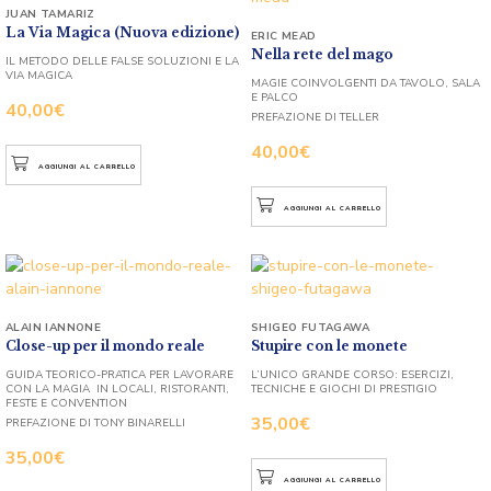
JUAN TAMARIZ
La Via Magica (Nuova edizione)
ERIC MEAD
Nella rete del mago
IL METODO DELLE FALSE SOLUZIONI E LA
VIA MAGICA
MAGIE COINVOLGENTI DA TAVOLO, SALA
E PALCO
40,00
€
PREFAZIONE DI TELLER
40,00
€
AGGIUNGI AL CARRELLO
AGGIUNGI AL CARRELLO
ALAIN IANNONE
SHIGEO FUTAGAWA
Close-up per il mondo reale
Stupire con le monete
GUIDA TEORICO-PRATICA PER LAVORARE
L’UNICO GRANDE CORSO: ESERCIZI,
CON LA MAGIA IN LOCALI, RISTORANTI,
TECNICHE E GIOCHI DI PRESTIGIO
FESTE E CONVENTION
35,00
€
PREFAZIONE DI TONY BINARELLI
35,00
€
AGGIUNGI AL CARRELLO