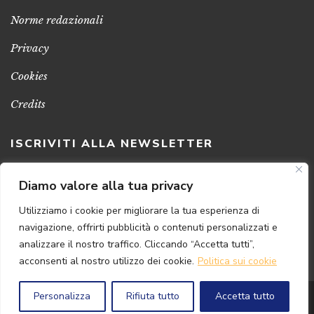
Norme redazionali
Privacy
Cookies
Credits
ISCRIVITI ALLA NEWSLETTER
Clicca sul pulsante per ricevere le nostre ultime novità,
Diamo valore alla tua privacy
notizie e promozioni
Utilizziamo i cookie per migliorare la tua esperienza di
navigazione, offrirti pubblicità o contenuti personalizzati e
ISCRIVITI ADESSO
analizzare il nostro traffico. Cliccando “Accetta tutti”,
acconsenti al nostro utilizzo dei cookie.
Politica sui cookie
Personalizza
Rifiuta tutto
Accetta tutto
© 2024 Florence
Art
Edizioni | P.IVA 04813630482
Powered by
{SP} Digital & Consulting