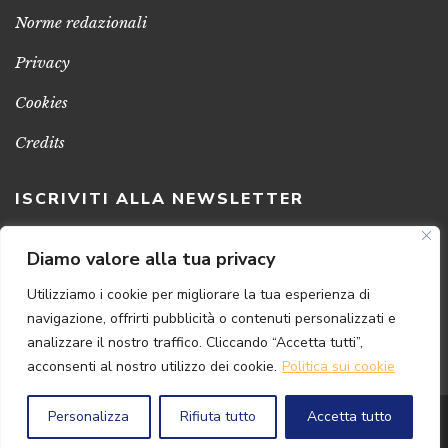
Norme redazionali
Privacy
Cookies
Credits
ISCRIVITI ALLA NEWSLETTER
Clicca sul pulsante per ricevere le nostre ultime novità,
Diamo valore alla tua privacy
notizie e promozioni
Utilizziamo i cookie per migliorare la tua esperienza di
navigazione, offrirti pubblicità o contenuti personalizzati e
ISCRIVITI ADESSO
analizzare il nostro traffico. Cliccando “Accetta tutti”,
acconsenti al nostro utilizzo dei cookie.
Politica sui cookie
Personalizza
Rifiuta tutto
Accetta tutto
© 2024 Florence
Art
Edizioni | P.IVA 04813630482
Powered by
{SP} Digital & Consulting