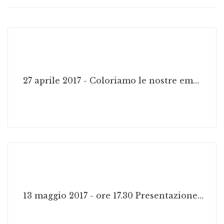
27 aprile 2017 - Coloriamo le nostre emozioni, presentazione
13 maggio 2017 - ore 17.30 Presentazione di Nonna, mi racconti una storia? Scopri la Toscana con le favole di Rebecca di Sabrina Rizzello