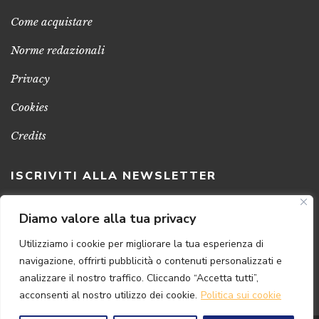
Come acquistare
Norme redazionali
Privacy
Cookies
Credits
ISCRIVITI ALLA NEWSLETTER
Clicca sul pulsante per ricevere le nostre ultime novità,
Diamo valore alla tua privacy
notizie e promozioni
Utilizziamo i cookie per migliorare la tua esperienza di
navigazione, offrirti pubblicità o contenuti personalizzati e
ISCRIVITI ADESSO
analizzare il nostro traffico. Cliccando “Accetta tutti”,
acconsenti al nostro utilizzo dei cookie.
Politica sui cookie