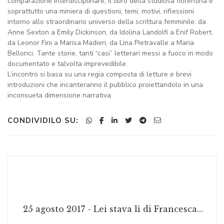
comparazione interdisciplinare, il libro della studiosa fiorentina è
soprattutto una miniera di questioni, temi, motivi, riflessioni
intorno allo straordinario universo della scrittura femminile: da
Anne Sexton a Emily Dickinson, da Idolina Landolfi a Enif Robert,
da Leonor Fini a Marisa Madieri, da Lina Pietravalle a Maria
Bellonci. Tante storie, tanti “casi” letterari messi a fuoco in modo
documentato e talvolta imprevedibile.
L’incontro si basa su una regia composta di letture e brevi
introduzioni che incanteranno il pubblico proiettandolo in una
inconsueta dimensione narrativa.
CONDIVIDILO SU:
25 agosto 2017 - Lei stava lì di Francesca Sassano