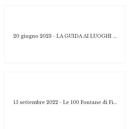
20 giugno 2023 - LA GUIDA AI LUOGHI DI PINOCCHIO. 4 ITINERARI TURISTICI INSIEME AL BURATTINO
15 settembre 2022 - Le 100 Fontane di Firenze