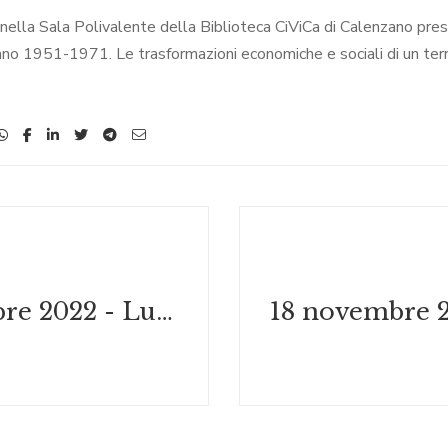
ella Sala Polivalente della Biblioteca CiViCa di Calenzano prese
no 1951-1971. Le trasformazioni economiche e sociali di un terri
20 settembre 2022 - Luciano Ricci. Una vita per la fotografia