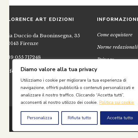
FLORENCE ART EDIZIONI
INFORMAZION
Come acquistare
Via Duccio da Buoninsegna, 35
50143 Firenze
Norme redazionali
+39 055 717248
Privacy
Diamo valore alla tua privacy
info@FlorenceArtEdizioni.com
Cookies
Utilizziamo i cookie per migliorare la tua esperienza di
Credits
navigazione, offrirti pubblicità o contenuti personalizzati e
analizzare il nostro traffico. Cliccando “Accetta tutti”,
acconsenti al nostro utilizzo dei cookie.
Politica sui cookie
© 2
Personalizza
Rifiuta tutto
Accetta tutto