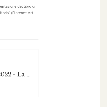
ntazione del libro di
torio” (Florence Art
18 novembre 2022 - La Guida ai Luoghi di Pinocchio