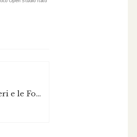
stico Open Studio Italo
Lorenzo Zazzeri e le Fontane di Firenze: "Il Biancone"