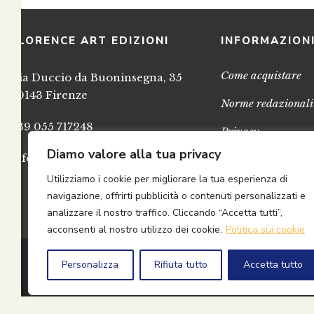
FLORENCE ART EDIZIONI
INFORMAZION
Come acquistare
Via Duccio da Buoninsegna, 35
50143 Firenze
Norme redazionali
+39 055 717248
Privacy
Diamo valore alla tua privacy
info@FlorenceArtEdizioni.com
Cookies
Utilizziamo i cookie per migliorare la tua esperienza di
Credits
navigazione, offrirti pubblicità o contenuti personalizzati e
analizzare il nostro traffico. Cliccando “Accetta tutti”,
acconsenti al nostro utilizzo dei cookie.
Politica sui cookie
© 2
Personalizza
Rifiuta tutto
Accetta tutto