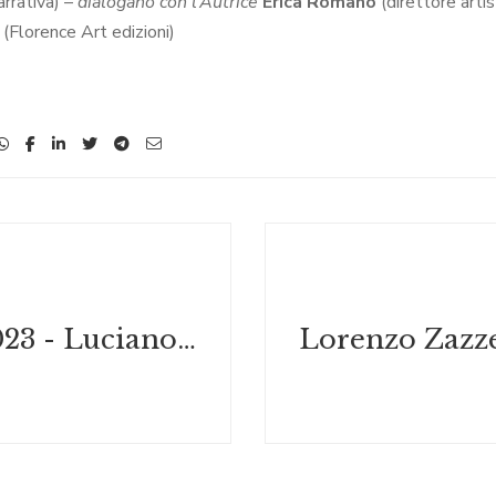
arrativa) –
dialogano con l’Autrice
Erica Romano
(direttore arti
(Florence Art edizioni)
6 aprile 2023 - Luciano Ricci. Una vita per la fotografia