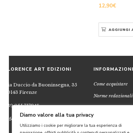
12,90
€
AGGIUNGI 
FLORENCE ART EDIZIONI
INFORMAZION
Come acquistare
Via Duccio da Buoninsegna, 35
50143 Firenze
Norme redazionali
+39 055 717248
Privacy
Diamo valore alla tua privacy
info@FlorenceArtEdizioni.com
Cookies
Utilizziamo i cookie per migliorare la tua esperienza di
Credits
navigazione, offrirti pubblicità o contenuti personalizzati e