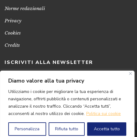
Norme redazionali
Privacy
Cookies
Credits
ISCRIVITI ALLA NEWSLETTER
Clicca sul pulsante per ricevere le nostre ultime novità,
Diamo valore alla tua privacy
notizie e promozioni
Utilizziamo i cookie per migliorare la tua esperienza di
navigazione, offrirti pubblicità o contenuti personalizzati e
ISCRIVITI ADESSO
analizzare il nostro traffico. Cliccando “Accetta tutti”,
acconsenti al nostro utilizzo dei cookie.
Politica sui cookie
Personalizza
Rifiuta tutto
Accetta tutto
© 2024 Florence
Art
Edizioni | P.IVA 04813630482
Powered by
{SP} Digital & Consulting