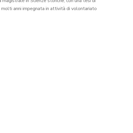
 magistrale in Scienze storiche, con una tesi di
molti anni impegnata in attività di volontariato