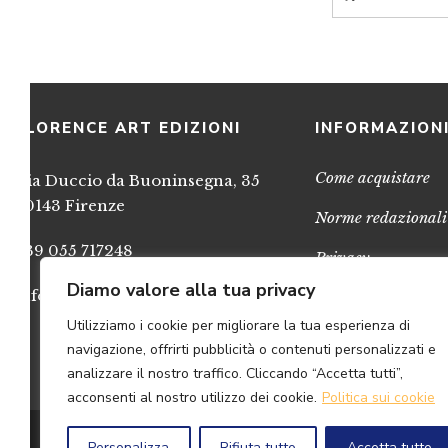
FLORENCE ART EDIZIONI
INFORMAZION
Come acquistare
Via Duccio da Buoninsegna, 35
50143 Firenze
Norme redazionali
+39 055 717248
Privacy
Diamo valore alla tua privacy
info@FlorenceArtEdizioni.com
Cookies
Utilizziamo i cookie per migliorare la tua esperienza di
Credits
navigazione, offrirti pubblicità o contenuti personalizzati e
analizzare il nostro traffico. Cliccando “Accetta tutti”,
acconsenti al nostro utilizzo dei cookie.
Politica sui cookie
© 2
Personalizza
Rifiuta tutto
Accetta tutto