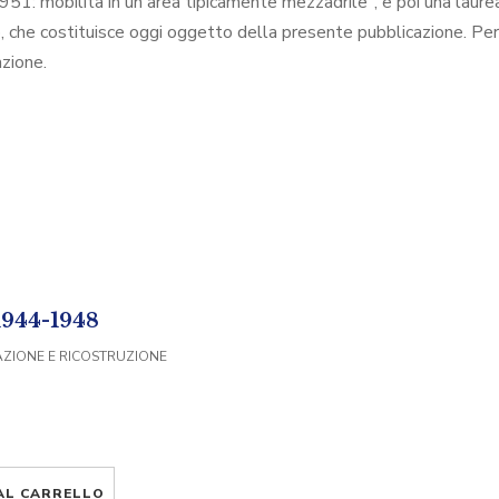
951: mobilità in un'area tipicamente mezzadrile", e poi una laurea
o, che costituisce oggi oggetto della presente pubblicazione. Per 
azione.
1944-1948
AZIONE E RICOSTRUZIONE
AL CARRELLO