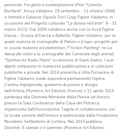
personali:
Fra gesto e contemplazione
(Polo "Lionello
Bonfanti", Incisa Valdarno, 19 settembre - 11 ottobre 2009)
e
Intimità e Galassie
(Spazio Soci Coop Figline Valdarno, in
occasione del Progetto culturale "La donna nell'arte", 8 - 31
marzo 2012). Dal 2009 collabora anche con la Acsd Figline
Danza - Scuola di Danza e Balletto, Figline Valdarno, per la
quale realizza le scenografie di
Pierino e il lupo
, progetto per
le scuole materne ed elementari, l'"Action Painting" ne
La
danza dei colori
e le scenografie del
Carnevale degli animali
,
"Spettacolo Radio Piano" su musiche di Saint-Saëns. I suoi
dipinti compaiono in numerose pubblicazioni e in collezioni
pubbliche e private. Nel 2014 presenta a Villa Fornacina di
Figline Valdarno (sede espositiva permanente) l'opera
L'anima imprigionata
, quaderno di poesie e disegni
dell'Artista (Florence Art Edizioni, Firenze). L'11 aprile 2015
partecipa alla Giornata Mondiale della Poesia ad Arezzo,
presso la Sala Conferenze della Casa del Petrarca,
organizzata dall'Associazione Tagete in collaborazione con
la locale sezione dell'Unesco e patrocinata dalla Fondazione
Nicodemo Settembrini di Cortona. Nel 2015 pubblica
Dolomiti. Il silenzio e il cammino
(Florence Art Edizioni,