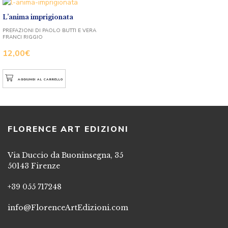
L’anima imprigionata
PREFAZIONI DI PAOLO BUTTI E VERA
FRANCI RIGGIO
12,00
€
AGGIUNGI AL CARRELLO
FLORENCE ART EDIZIONI
Via Duccio da Buoninsegna, 35
50143 Firenze
+39 055 717248
info@FlorenceArtEdizioni.com