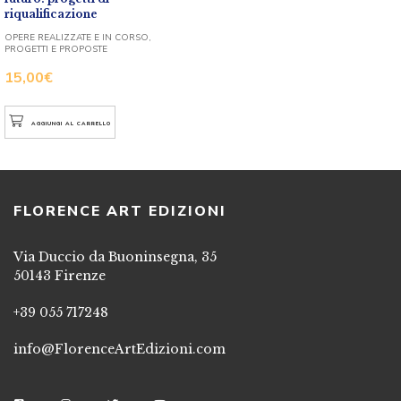
riqualificazione
OPERE REALIZZATE E IN CORSO,
PROGETTI E PROPOSTE
15,00
€
AGGIUNGI AL CARRELLO
FLORENCE ART EDIZIONI
Via Duccio da Buoninsegna, 35
50143 Firenze
+39 055 717248
info@FlorenceArtEdizioni.com