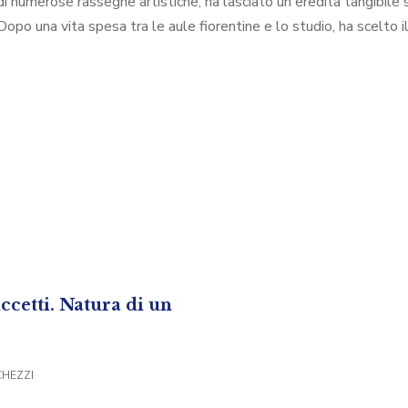
di numerose rassegne artistiche, ha lasciato un'eredità tangibile 
po una vita spesa tra le aule fiorentine e lo studio, ha scelto il 
ccetti. Natura di un
CHEZZI