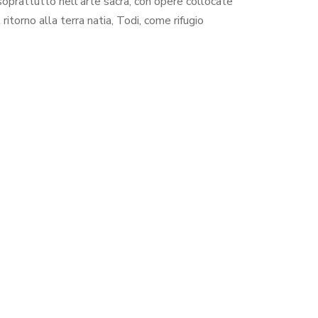
soprattutto nell'arte sacra, con opere collocate
ritorno alla terra natia, Todi, come rifugio