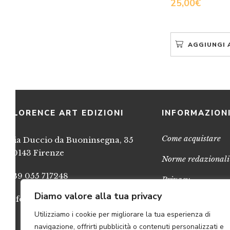
25,00
€
AGGIUNGI 
FLORENCE ART EDIZIONI
INFORMAZION
Come acquistare
Via Duccio da Buoninsegna, 35
50143 Firenze
Norme redazionali
+39 055 717248
Privacy
Diamo valore alla tua privacy
info@FlorenceArtEdizioni.com
Cookies
Utilizziamo i cookie per migliorare la tua esperienza di
Credits
navigazione, offrirti pubblicità o contenuti personalizzati e