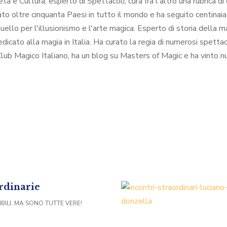
 e Cultura; esperto di Spettacoli, cura fra l'altro una rubrica di 
ato oltre cinquanta Paesi in tutto il mondo e ha seguito centinaia 
 quello per l'illusionismo e l'arte magica. Esperto di storia della 
dicato alla magia in Italia. Ha curato la regia di numerosi spettac
Club Magico Italiano, ha un blog su Masters of Magic e ha vinto n
ordinarie
ILI, MA SONO TUTTE VERE!