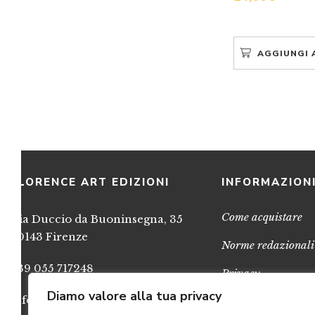
AGGIUNGI 
FLORENCE ART EDIZIONI
INFORMAZION
Come acquistare
Via Duccio da Buoninsegna, 35
50143 Firenze
Norme redazionali
+39 055 717248
Privacy
Diamo valore alla tua privacy
info@FlorenceArtEdizioni.com
Cookies