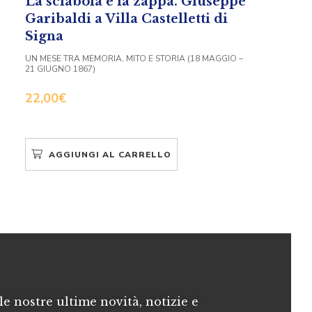
La sciabola e la zappa. Giuseppe
Garibaldi a Villa Castelletti di
Signa
UN MESE TRA MEMORIA, MITO E STORIA (18 MAGGIO –
21 GIUGNO 1867)
22,00
€
AGGIUNGI AL CARRELLO
le nostre ultime novità, notizie e