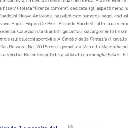
professionista, ha lavorato nelle redazioni di Pisa, Prato e Firenze
 fissa intitolata "Firenze com'era", dedicata agli aspetti meno no
 Spadolini-Nuova Antologia, ha pubblicato numerosi saggi, esclusiv
vanni Papini, Filippo De Pisis, Riccardo Bacchelli, oltre a un memo
denza. Collezionista di antichi giocattoli, sull'argomento ha scrit
impia
(sui balocchi sportivi) e
A Cavallo della Fantasia
(il cavall
 di San Rossore. Nel 2015 con il giornalista Marcello Mancini ha p
alazzo Vecchio. Recentemente ha pubblicato
La Famiglia Fabbri. F