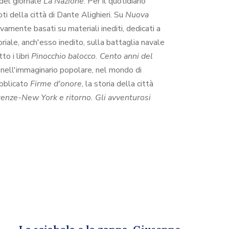
 del giornale
La Nazione
. Per il quotidiano
ti della città di Dante Alighieri. Su
Nuova
amente basati su materiali inediti, dedicati a
riale, anch'esso inedito, sulla battaglia navale
to i libri
Pinocchio balocco. Cento anni del
o nell'immaginario popolare, nel mondo di
ubblicato
Firme d'onore
, la storia della città
irenze-New York e ritorno. Gli avventurosi