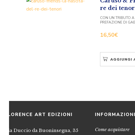
Caruso & Fr
re dei tenor
CON UN TRIBUTO A
PREFAZIONE DI GAB
16,50
€
AGGIUNGI 
FLORENCE ART EDIZIONI
INFORMAZION
Come acquistare
Via Duccio da Buoninsegna, 35