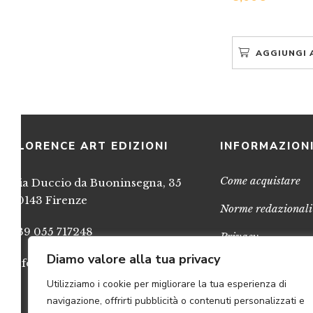
AGGIUNGI 
FLORENCE ART EDIZIONI
INFORMAZION
Come acquistare
Via Duccio da Buoninsegna, 35
50143 Firenze
Norme redazionali
+39 055 717248
Privacy
Diamo valore alla tua privacy
info@FlorenceArtEdizioni.com
Cookies
Utilizziamo i cookie per migliorare la tua esperienza di
Credits
navigazione, offrirti pubblicità o contenuti personalizzati e