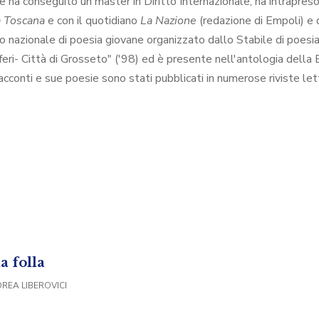
a conseguito un master in Diritto Internazionale, ha intrapreso l
à Toscana
e con il quotidiano
La Nazione
(redazione di Empoli) e d
tro nazionale di poesia giovane organizzato dallo Stabile di poesi
ri- Città di Grosseto" ('98) ed è presente nell'antologia della Bi
nti e sue poesie sono stati pubblicati in numerose riviste letter
a folla
REA LIBEROVICI