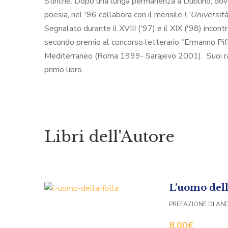
Stinche. Dopo una lunga permanenza a Dublino, dove h
poesia, nel '96 collabora con il mensile
L'Universit
Segnalato durante il XVIII ('97) e il XIX ('98) incon
secondo premio al concorso letterario "Ermanno Piffe
Mediterraneo (Roma 1999- Sarajevo 2001). Suoi racco
primo libro.
Libri dell'Autore
L’uomo dell
PREFAZIONE DI AND
8,00
€