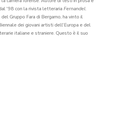
a carriera forense. Autore di testi in prosa e
al '98 con la rivista letteraria
Fernandel
.
a del Gruppo Fara di Bergamo, ha vinto il
ennale dei giovani artisti dell'Europa e del
arie italiane e straniere. Questo è il suo