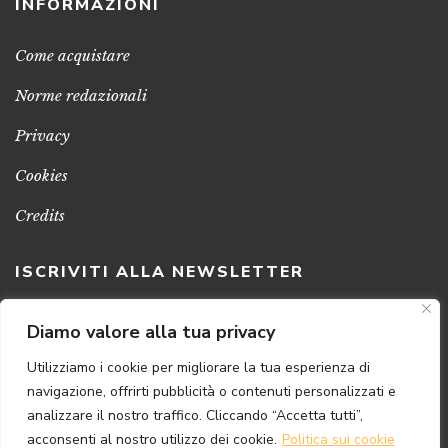
INFORMAZIONI
Come acquistare
Norme redazionali
Privacy
Cookies
Credits
ISCRIVITI ALLA NEWSLETTER
Clicca sul pulsante per ricevere le nostre ultime novità,
Diamo valore alla tua privacy
notizie e promozioni
Utilizziamo i cookie per migliorare la tua esperienza di
navigazione, offrirti pubblicità o contenuti personalizzati e
ISCRIVITI ADESSO
analizzare il nostro traffico. Cliccando “Accetta tutti”,
acconsenti al nostro utilizzo dei cookie.
Politica sui cookie