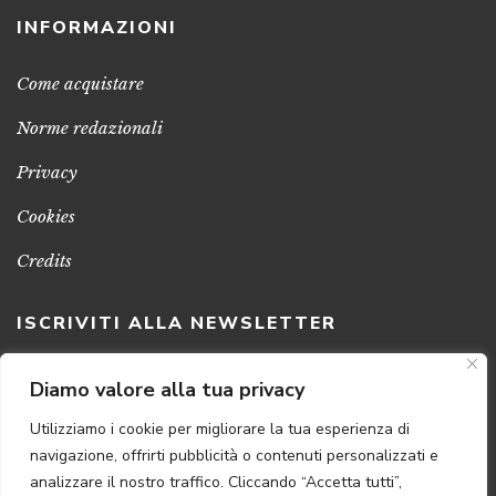
INFORMAZIONI
Come acquistare
Norme redazionali
Privacy
Cookies
Credits
ISCRIVITI ALLA NEWSLETTER
Clicca sul pulsante per ricevere le nostre ultime novità,
Diamo valore alla tua privacy
notizie e promozioni
Utilizziamo i cookie per migliorare la tua esperienza di
navigazione, offrirti pubblicità o contenuti personalizzati e
ISCRIVITI ADESSO
analizzare il nostro traffico. Cliccando “Accetta tutti”,