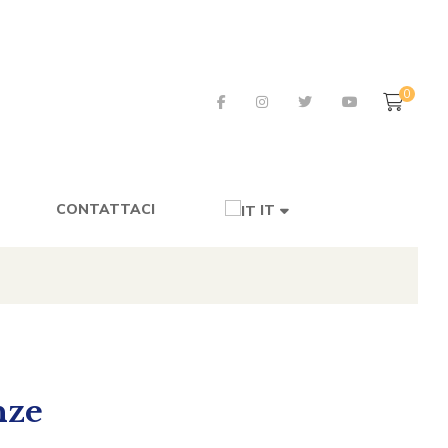
0
CONTATTACI
IT
nze