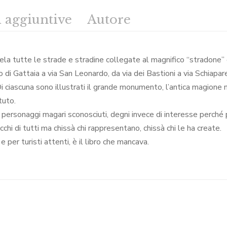
 aggiuntive
Autore
ela tutte le strade e stradine collegate al magnifico “stradone” d
o di Gattaia a via San Leonardo, da via dei Bastioni a via Schiapar
 ciascuna sono illustrati il grande monumento, l’antica magione n
tuto.
i, personaggi magari sconosciuti, degni invece di interesse perché 
chi di tutti ma chissà chi rappresentano, chissà chi le ha create.
e per turisti attenti, è il libro che mancava.