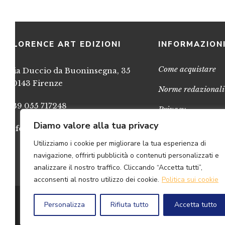
FLORENCE ART EDIZIONI
INFORMAZION
Come acquistare
Via Duccio da Buoninsegna, 35
50143 Firenze
Norme redazionali
+39 055 717248
Privacy
Diamo valore alla tua privacy
info@FlorenceArtEdizioni.com
Cookies
Utilizziamo i cookie per migliorare la tua esperienza di
Credits
navigazione, offrirti pubblicità o contenuti personalizzati e
analizzare il nostro traffico. Cliccando “Accetta tutti”,
acconsenti al nostro utilizzo dei cookie.
Politica sui cookie
© 2
Personalizza
Rifiuta tutto
Accetta tutto