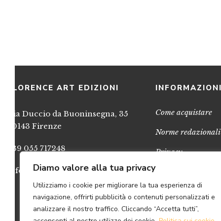
FLORENCE ART EDIZIONI
INFORMAZION
Come acquistare
Via Duccio da Buoninsegna, 35
50143 Firenze
Norme redazionali
+39 055 717248
Privacy
Diamo valore alla tua privacy
info@FlorenceArtEdizioni.com
Cookies
Utilizziamo i cookie per migliorare la tua esperienza di
Credits
navigazione, offrirti pubblicità o contenuti personalizzati e
analizzare il nostro traffico. Cliccando “Accetta tutti”,
acconsenti al nostro utilizzo dei cookie.
Politica sui cookie