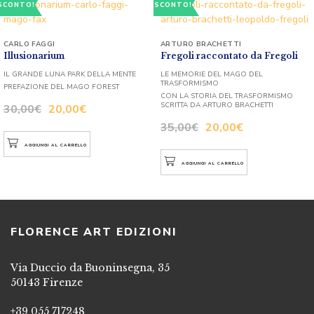
SCONTO!
SCONTO!
CARLO FAGGI
ARTURO BRACHETTI
Illusionarium
Fregoli raccontato da Fregoli
IL GRANDE LUNA PARK DELLA MENTE
LE MEMORIE DEL MAGO DEL
TRASFORMISMO
PREFAZIONE DEL MAGO FOREST
CON LA STORIA DEL TRASFORMISMO
SCRITTA DA ARTURO BRACHETTI
30,00
€
20,00
€
35,00
€
20,00
€
AGGIUNGI AL CARRELLO
AGGIUNGI AL CARRELLO
FLORENCE ART EDIZIONI
Via Duccio da Buoninsegna, 35
50143 Firenze
+39 055 717248