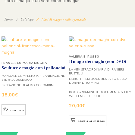
libro di magia è un vero corso di magia!
Home
Catalogo
Libri di magia e sullo spettacolo
VALERIA E. RUSSO
Il mago dei maghi (con DVD)
FRANCESCO MARIA MUGNAI
Sculture e magie con i palloncini
LA VITA STRAORDINARIA DI RANIERI
BUSTELLI
MANUALE COMPLETO PER L’ANIMAZIONE
LIBRO + FILM DOCUMENTARIO DELLA
E IL PALCOSCENICO
DURATA DI 90 MINUTI
PREFAZIONE DI ALDO COLOMBINI
BOOK + 90-MINUTE DOCUMENTARY FILM
18,00
€
WITH ENGLISH SUBTITLES
20,00
€
LEGGI TUTTO
AGGIUNGI AL CARRELLO