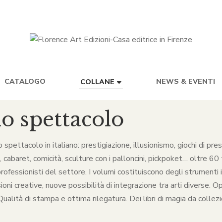
CATALOGO
NEWS & EVENTI
COLLANE
lo spettacolo
lo spettacolo in italiano: prestigiazione, illusionismo, giochi di p
baret, comicità, sculture con i palloncini, pickpoket… oltre 60 ti
rofessionisti del settore. I volumi costituiscono degli strumenti in
ni creative, nuove possibilità di integrazione tra arti diverse. O
alità di stampa e ottima rilegatura. Dei libri di magia da collezio