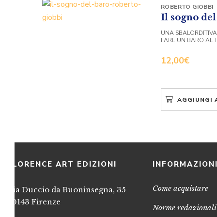
ROBERTO GIOBBI
Il sogno de
UNA SBALORDITIVA
FARE UN BARO AL 
12,00
€
AGGIUNGI 
FLORENCE ART EDIZIONI
INFORMAZION
Come acquistare
Via Duccio da Buoninsegna, 35
50143 Firenze
Norme redazionali