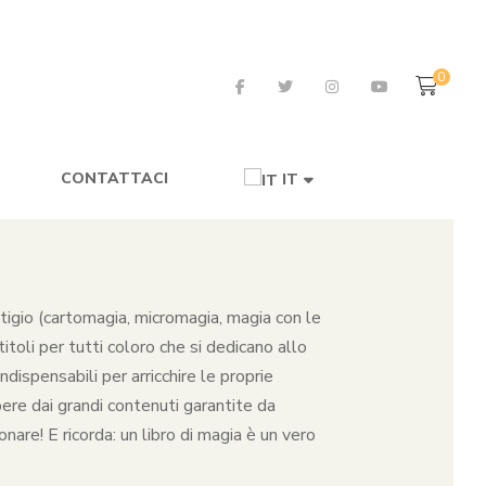
0
CONTATTACI
IT
restigio (cartomagia, micromagia, magia con le
toli per tutti coloro che si dedicano allo
dispensabili per arricchire le proprie
pere dai grandi contenuti garantite da
nare! E ricorda: un libro di magia è un vero