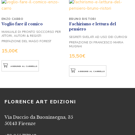
ENZO CARRO
BRUNO RISTORI
Voglio fare il comico
Fachirismo e lettura del
pensiero
MANUALE DI PRONTO SOCCORSO PER
ATTORI, AUTORI & REGISTI
SEGRETI SVELATI AD USO DEI CURIOSI
PREFAZIONE DEL MAGO FOREST
PREFAZIONE DI FRANCESCO MARIA
MUGNAI
15,00
€
15,50
€
AGGIUNGI AL CARRELLO
AGGIUNGI AL CARRELLO
FLORENCE ART EDIZIONI
Via Duccio da Buoninsegna, 35
50143 Firenze