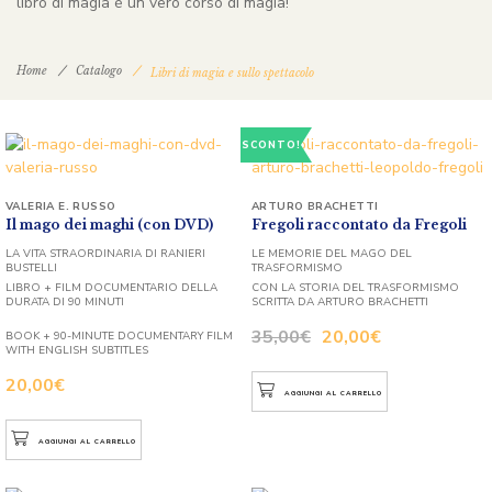
libro di magia è un vero corso di magia!
Home
Catalogo
Libri di magia e sullo spettacolo
SCONTO!
VALERIA E. RUSSO
ARTURO BRACHETTI
Il mago dei maghi (con DVD)
Fregoli raccontato da Fregoli
LA VITA STRAORDINARIA DI RANIERI
LE MEMORIE DEL MAGO DEL
BUSTELLI
TRASFORMISMO
LIBRO + FILM DOCUMENTARIO DELLA
CON LA STORIA DEL TRASFORMISMO
DURATA DI 90 MINUTI
SCRITTA DA ARTURO BRACHETTI
35,00
€
20,00
€
BOOK + 90-MINUTE DOCUMENTARY FILM
WITH ENGLISH SUBTITLES
20,00
€
AGGIUNGI AL CARRELLO
AGGIUNGI AL CARRELLO