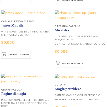
AGGIUNGI AL CARRELLO
CARLO ALFREDO CLERICI
James Mapelli
STEFANIA CARELLO
Mirabilia
VITA E AVVENTURE DI UN IPNOTISTA TRA
SPETTACOLO E CLINICA
IL CLOSE-UP ALL’ITALIANA DI GIANNI
PASQUA “ROXY”
30,00
€
CON TESTI DI SILVAN E MARCO PUSTERLA
30,00
€
AGGIUNGI AL CARRELLO
AGGIUNGI AL CARRELLO
DURATY
Magia per ridere
GIANNI PASQUA
Pagine di magia
BATTUTE, GAG E GIOCHI DI PRESTIGIO
EM>PREFAZIONE DI RAUL CREMONA
PRESTIGIAZIONE, SEGRETI, CURIOSITÀ E
MISTERI DALLA COLLEZIONE MAGICA
ROXY