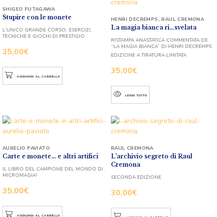
SHIGEO FUTAGAWA
Stupire con le monete
HENRI DECREMPS
,
RAUL CREMONA
La magia bianca ri…svelata
L’UNICO GRANDE CORSO: ESERCIZI,
TECNICHE E GIOCHI DI PRESTIGIO
RISTAMPA ANASTATICA COMMENTATA DE
“LA MAGIA BIANCA” DI HENRI DECREMPS
35,00
€
EDIZIONE A TIRATURA LIMITATA
35,00
€
AGGIUNGI AL CARRELLO
LEGGI TUTTO
AURELIO PAVIATO
RAUL CREMONA
Carte e monete… e altri artifici
L’archivio segreto di Raul
Cremona
IL LIBRO DEL CAMPIONE DEL MONDO DI
MICROMAGIA!
SECONDA EDIZIONE
35,00
€
30,00
€
AGGIUNGI AL CARRELLO