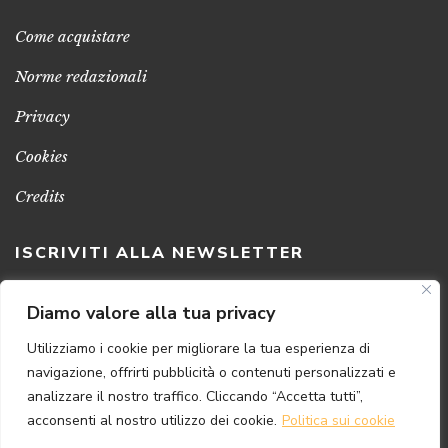
Come acquistare
Norme redazionali
Privacy
Cookies
Credits
ISCRIVITI ALLA NEWSLETTER
Clicca sul pulsante per ricevere le nostre ultime novità,
Diamo valore alla tua privacy
notizie e promozioni
Utilizziamo i cookie per migliorare la tua esperienza di
navigazione, offrirti pubblicità o contenuti personalizzati e
ISCRIVITI ADESSO
analizzare il nostro traffico. Cliccando “Accetta tutti”,
acconsenti al nostro utilizzo dei cookie.
Politica sui cookie