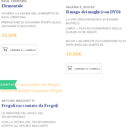
RAUL CREMONA
Elementale
VALERIA E. RUSSO
Il mago dei maghi (con DVD)
OVVERO LA CHIAVE DEL GABINETTO DI
RAUL CREMONA
LA VITA STRAORDINARIA DI RANIERI
PREFAZIONE DI GIOVANNI STORTI (ALDO,
BUSTELLI
GIOVANNI E GIACOMO)
LIBRO + FILM DOCUMENTARIO DELLA
DURATA DI 90 MINUTI
25,00
€
BOOK + 90-MINUTE DOCUMENTARY FILM
WITH ENGLISH SUBTITLES
AGGIUNGI AL CARRELLO
20,00
€
AGGIUNGI AL CARRELLO
SCONTO!
ARTURO BRACHETTI
Fregoli raccontato da Fregoli
LE MEMORIE DEL MAGO DEL
TRASFORMISMO
CON LA STORIA DEL TRASFORMISMO
SCRITTA DA ARTURO BRACHETTI